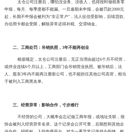
太仓公司注册后，哪怕没业务、没收入，也得按时做税务零
申报，每月、每季度都不能漏。一旦逾期未申报，会被罚款2000元
起，长期不申报会被列为“非正常户”，法人征信受影响，后续贷款、
办信用卡都会受限，解除异常还得补税、交滞纳金。
二、工商处罚：吊销执照，3年不能再创业
根据规定，太仓公司注册后，无正当理由超过6个月不经营，
或停业连续6个月以上，工商部门会吊销营业执照。被吊销后，法
人、股东3年内不能再注册新公司，也不能担任其他公司高管，相当
于被列入工商黑名单。
三、经营异常：影响合作，寸步难行
不经营的公司，大概率会忘记做工商年报，或地址失联，很
快会被列入经营异常名录。这个记录会公开可查，后期想和其他企
业合作、招投标、入驻电商平台，对方一看异常记录就会拒绝，银