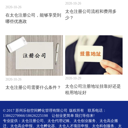
2020-10-26
2020-10-26
太仓注册公司流程和费用多
在太仓注册公司，能够享受到
少？
哪些优惠政
2020-10-29
2020-10-26
太仓公司注册地址挂靠好还是
太仓注册公司需要什么条件？
租用地址好
© 2017 苏州乐创空间孵化管理有限公司 版权所有
联系电话：
13862279966/18626225198
让创业更简单 我们等你来!
专业提供：
太仓注册公司
、
太仓代理记账
、
太仓创业服务
、
太仓高企搬
迁
、
太仓高企申报
、
太仓孵化器
、
太仓人才项目申报
、
太仓科创服务
、
太