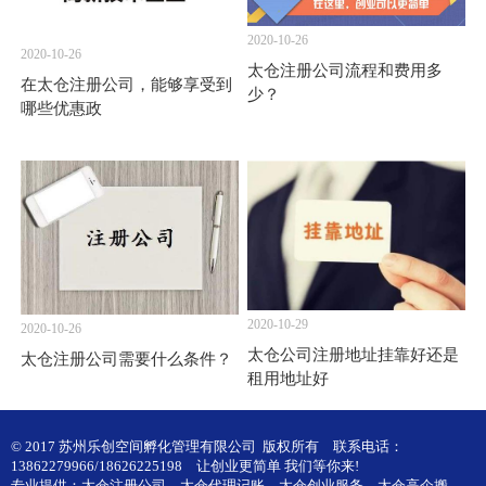
2020-10-26
2020-10-26
太仓注册公司流程和费用多
在太仓注册公司，能够享受到
少？
哪些优惠政
2020-10-29
2020-10-26
太仓公司注册地址挂靠好还是
太仓注册公司需要什么条件？
租用地址好
© 2017 苏州乐创空间孵化管理有限公司 版权所有
联系电话：
13862279966/18626225198
让创业更简单 我们等你来!
专业提供：
太仓注册公司
、
太仓代理记账
、
太仓创业服务
、
太仓高企搬