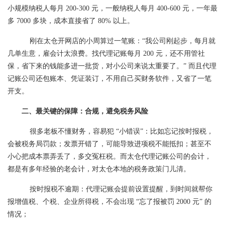
小规模纳税人每月 200-300 元，一般纳税人每月 400-600 元，一年最
多 7000 多块，成本直接省了 80% 以上。
刚在太仓开网店的小周算过一笔账：“我公司刚起步，每月就
几单生意，雇会计太浪费。找代理记账每月 200 元，还不用管社
保，省下来的钱能多进一批货，对小公司来说太重要了。” 而且代理
记账公司还包账本、凭证装订，不用自己买财务软件，又省了一笔
开支。
二、最关键的保障：合规，避免税务风险
很多老板不懂财务，容易犯 “小错误”：比如忘记按时报税，
会被税务局罚款；发票开错了，可能导致进项税不能抵扣；甚至不
小心把成本票弄丢了，多交冤枉税。而太仓代理记账公司的会计，
都是有多年经验的老会计，对太仓本地的税务政策门儿清。
按时报税不逾期：代理记账会提前设置提醒，到时间就帮你
报增值税、个税、企业所得税，不会出现 “忘了报被罚 2000 元” 的
情况；