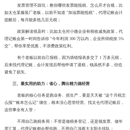
发票管理不踩坑：教你哪些发票能抵税、怎么开才合规，比
如太仓某服装厂老板，以前不知道 “加油票能抵税”，代理记账会计
提醒后，每月能多抵几百元税；
政策解读很及时：比如太仓对小微企业有税收减免政策，代
理记账会第一时间告诉你 “今年利润 300 万以内，企业所得税按 5%
交”，帮你享受优惠，不浪费政策红利。
有个老板以前自己报税，因为填错报表多交了 1 万多元税，
后来找代理记账，会计发现后帮他申请了退税，钱虽然不多，但也
避免了损失。
三、最实用的助力：省心，腾出精力搞经营
老板的核心任务是跑业务、抓生产，要是天天被 “这个月税怎
么报”“账本怎么记” 缠住，根本没心思管经营。找太仓代理记账后，
这些事全有人管：
不用自己跑税务局：不管是做税务登记，还是领发票、做年
度汇算，代理记账都会帮你跑，不用自己顶着大太阳去排队；