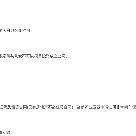
力的人可以公司注册。
直系亲属与儿女不可以项目投资成立公司。
证明及租赁合同(已有房地产不必租赁合同)，当然产业园区申请注册非常简单
体及时。