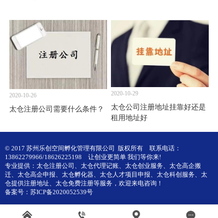
2020-10-29
2020-10-26
太仓公司注册地址挂靠好还是
太仓注册公司需要什么条件？
租用地址好
© 2017 苏州乐创空间孵化管理有限公司 版权所有
联系电话：
13862279966/18626225198
让创业更简单 我们等你来!
专业提供：
太仓注册公司
、
太仓代理记账
、
太仓创业服务
、
太仓高企搬
迁
、
太仓高企申报
、
太仓孵化器
、
太仓人才项目申报
、
太仓科创服务
、
太
仓提供注册地址
、
太仓免费注册
等服务，欢迎来电咨询！
备案号：
苏ICP备2020052539号