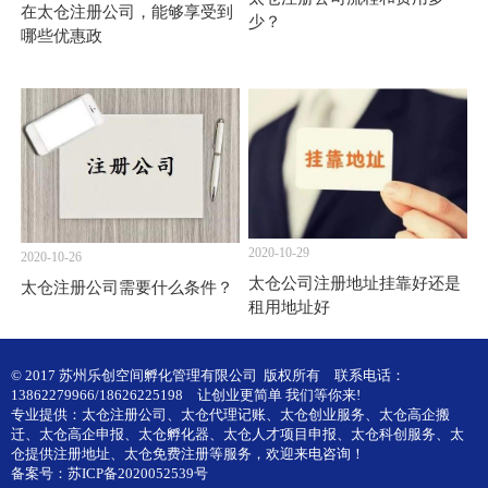
在太仓注册公司，能够享受到
少？
哪些优惠政
2020-10-29
2020-10-26
太仓公司注册地址挂靠好还是
太仓注册公司需要什么条件？
租用地址好
© 2017 苏州乐创空间孵化管理有限公司 版权所有
联系电话：
13862279966/18626225198
让创业更简单 我们等你来!
专业提供：
太仓注册公司
、
太仓代理记账
、
太仓创业服务
、
太仓高企搬
迁
、
太仓高企申报
、
太仓孵化器
、
太仓人才项目申报
、
太仓科创服务
、
太
仓提供注册地址
、
太仓免费注册
等服务，欢迎来电咨询！
备案号：
苏ICP备2020052539号