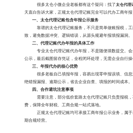
很多太仓小微企业老板都有这个疑问：找了
太仓代理
天直白告诉大家，正规太仓代理记账完全可以代办工商年报
一、太仓代理记账包含年报公示服务
靠谱的太仓代理记账服务，不只是简单做账报税，工
致，避免数据冲突、逻辑错误，从源头规避年报填报漏洞。
二、代理记账代办年报的具体工作
专业太仓代理记账代办年报，不是随便填数提交。会
公示，最后截图留存凭证，全程闭环处理，无需企业自行操
三、年报代办的核心优势
很多老板自己填报年报，容易出现零申报误填、信息
绝错报漏报、逾期公示，省去企业自查、填报的时间成本。
四、合作避坑注意事项
需要注意，部分低价套路太仓代理记账只负责报税，
费，保障全年财税、工商合规一站式落地。
正规太仓代理记账均可承接工商年报公示业务，属于
期合规经营。