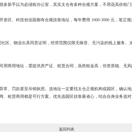
关。很多新手以为必须租办公室，其实太仓有多种合规方案，不用花高价租
区、科技创业园都有合规挂靠地址，每年费用 1000-3000 元，签
。需社区、物业出具同意证明，经营范围仅限无噪音、无污染的线上服务。
司用商用地址，需提供房产证、租赁合同，虽然租金高，但资质稳、无风
异常、罚款甚至吊销执照。选地址一定要找太仓正规机构或园区，确认地
商、租赁商用都是可行方案。优先选园区挂靠最省心，结合自身业务选对
返回列表