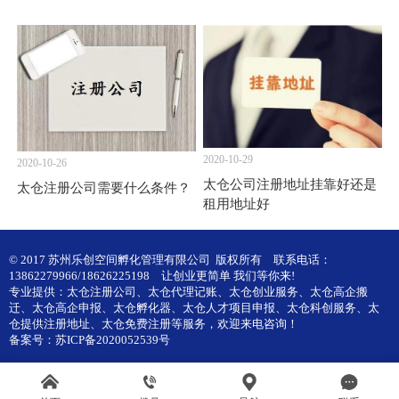
2020-10-29
2020-10-26
太仓公司注册地址挂靠好还是
太仓注册公司需要什么条件？
租用地址好
© 2017 苏州乐创空间孵化管理有限公司 版权所有
联系电话：
13862279966/18626225198
让创业更简单 我们等你来!
专业提供：
太仓注册公司
、
太仓代理记账
、
太仓创业服务
、
太仓高企搬
迁
、
太仓高企申报
、
太仓孵化器
、
太仓人才项目申报
、
太仓科创服务
、
太
仓提供注册地址
、
太仓免费注册
等服务，欢迎来电咨询！
备案号：
苏ICP备2020052539号