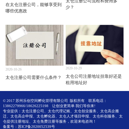
太仓注册公司流程和费用多
在太仓注册公司，能够享受到
少？
哪些优惠政
2020-10-29
2020-10-26
太仓公司注册地址挂靠好还是
太仓注册公司需要什么条件？
租用地址好
© 2017 苏州乐创空间孵化管理有限公司 版权所有
联系电话：
13862279966/18626225198
让创业更简单 我们等你来!
专业提供：
太仓注册公司
、
太仓代理记账
、
太仓创业服务
、
太仓高企搬
迁
、
太仓高企申报
、
太仓孵化器
、
太仓人才项目申报
、
太仓科创服务
、
太
仓提供注册地址
、
太仓免费注册
等服务，欢迎来电咨询！
备案号：
苏ICP备2020052539号