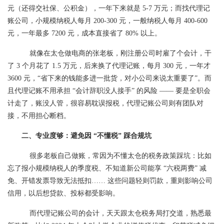
元（还得交社保、公积金），一年下来就是 5-7 万元；而找代理记
账公司，小规模纳税人每月 200-300 元，一般纳税人每月 400-600
元，一年最多 7200 元，成本直接省了 80% 以上。
就像在太仓做电商的张老板，刚注册公司时雇了个会计，干
了 3 个月花了 1.5 万元，后来换了代理记账，每月 300 元，一年才
3600 元，“省下来的钱能多进一批货，对小公司来说太重要了”。而
且代理记账不用承担 “会计辞职没人接手” 的风险 —— 要是全职会
计走了，账没人管，很容易耽误报税，代理记账公司则有团队对
接，不用担心断档。
二、专业度够：避免因 “不懂税” 踩合规坑
很多老板自己做账，常因为不懂太仓的税务政策踩坑：比如
忘了报小规模纳税人的季度税、不知道新公司能享 “六税两费” 减
免、开错发票导致无法抵扣…… 这些问题轻则罚款，重则影响公司
信用，以后想贷款、投标都受影响。
而代理记账公司的会计，天天跟太仓税务局打交道，熟悉最