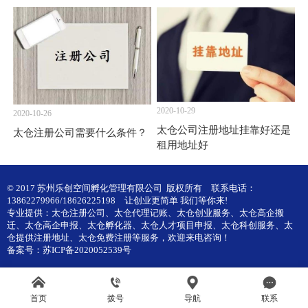
2020-10-29
2020-10-26
太仓公司注册地址挂靠好还是
太仓注册公司需要什么条件？
租用地址好
© 2017 苏州乐创空间孵化管理有限公司 版权所有
联系电话：
13862279966/18626225198
让创业更简单 我们等你来!
专业提供：
太仓注册公司
、
太仓代理记账
、
太仓创业服务
、
太仓高企搬
迁
、
太仓高企申报
、
太仓孵化器
、
太仓人才项目申报
、
太仓科创服务
、
太
仓提供注册地址
、
太仓免费注册
等服务，欢迎来电咨询！
备案号：
苏ICP备2020052539号
首页
拨号
导航
联系