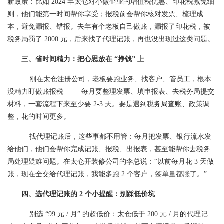
新政策：比如 2024 年太仓对小微企业的增值税优惠、印花税减免细
则，他们能第一时间帮你享受；报税前会帮你核对发票、梳理成
本，避免漏报、错报。去年有个老板自己做账，漏报了印花税，被
税务局罚了 2000 元，后来找了代理记账，再也没出现过这类问题。
三、省时间精力：把心思放在 “挣钱” 上
刚在太仓注册公司，老板要跑业务、找客户、管员工，根本
没精力盯做账报税 —— 每月要整理发票、填申报表、去税务局提交
材料，一套流程下来至少要 2-3 天。要是遇到税务局查账、政策调
整，花的时间更多。
找代理记账后，这些事都不用管：每月把发票、银行流水发
给他们，他们会帮你完成记账、报税、出报表，甚至能帮你去税务
局处理疑难问题。在太仓开装修公司的李总说：“以前每月花 3 天做
账，现在全交给代理记账，我能多跑 2 个客户，签单量都涨了。”
四、选代理记账的 2 个小提醒：别踩低价坑
别选 “99 元 / 月” 的超低价：太仓低于 200 元 / 月的代理记