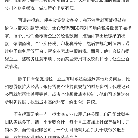
现金流量表，每一项数据都准确无误。这样企业老板随时都能清楚
公司的财务状况，做决策心里更有底。
再讲讲报税。税务政策复杂多变，稍不注意就可能报错税，
给企业带来罚款等风险。
太仓代理记账公司
对当地的税务政策了如指
掌。每个月他们会根据企业的经营数据，准确计算出该缴纳的税
款，像增值税、企业所得税、印花税等等。然后在规定时间内，通
过电子税务局等平台，帮企业完成申报缴税。而且，他们会提前提
醒企业一些税务注意事项，比如某些费用可以税前扣除，让企业合
法节税。
除了日常记账报税，企业有时候还会遇到其他财务问题。比
如想贷款扩大经营，银行需要企业提供规范的财务资料，代理记账
公司就能帮忙整理完善。或者企业想做成本控制，他们可以通过分
析财务数据，找出成本高的环节，给出合理建议。
还有很重要的一点，找太仓专业代理记账公司比自己组建财务
团队省钱多了。请一个专职会计，每个月工资加上社保等福利，开
销不少。而代理记账公司，一个月可能就几百到几千块钱的服务
费，就能把企业财务工作做得妥妥当当。