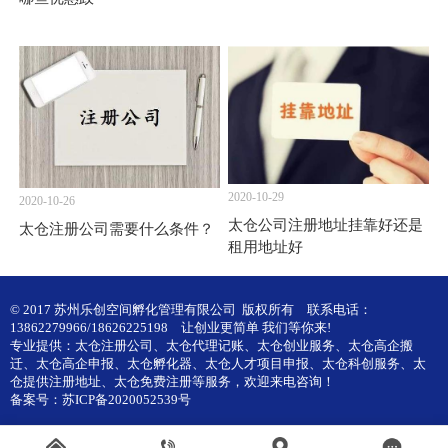
2020-10-29
2020-10-26
太仓公司注册地址挂靠好还是
太仓注册公司需要什么条件？
租用地址好
© 2017 苏州乐创空间孵化管理有限公司 版权所有
联系电话：
13862279966/18626225198
让创业更简单 我们等你来!
专业提供：
太仓注册公司
、
太仓代理记账
、
太仓创业服务
、
太仓高企搬
迁
、
太仓高企申报
、
太仓孵化器
、
太仓人才项目申报
、
太仓科创服务
、
太
仓提供注册地址
、
太仓免费注册
等服务，欢迎来电咨询！
备案号：
苏ICP备2020052539号