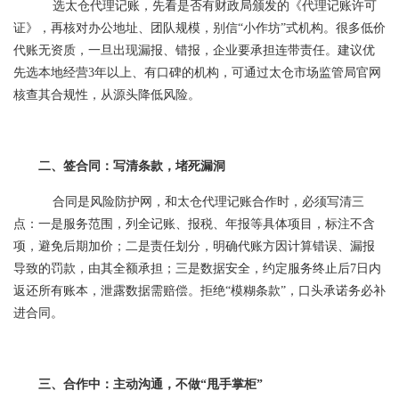
选太仓代理记账，先看是否有财政局颁发的《代理记账许可
证》，再核对办公地址、团队规模，别信“小作坊”式机构。很多低价
代账无资质，一旦出现漏报、错报，企业要承担连带责任。建议优
先选本地经营3年以上、有口碑的机构，可通过太仓市场监管局官网
核查其合规性，从源头降低风险。
二、签合同：写清条款，堵死漏洞
合同是风险防护网，和太仓代理记账合作时，必须写清三
点：一是服务范围，列全记账、报税、年报等具体项目，标注不含
项，避免后期加价；二是责任划分，明确代账方因计算错误、漏报
导致的罚款，由其全额承担；三是数据安全，约定服务终止后7日内
返还所有账本，泄露数据需赔偿。拒绝“模糊条款”，口头承诺务必补
进合同。
三、合作中：主动沟通，不做“甩手掌柜”