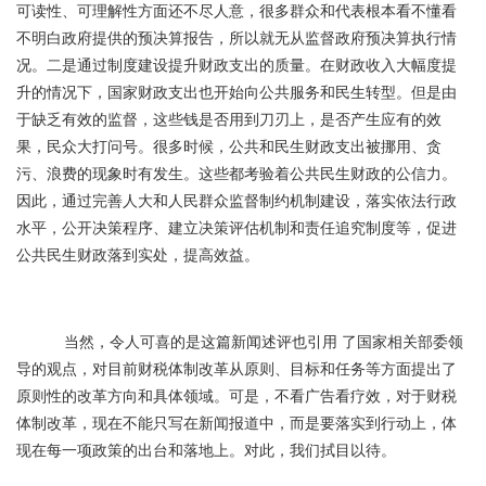
可读性、可理解性方面还不尽人意，很多群众和代表根本看不懂看
不明白政府提供的预决算报告，所以就无从监督政府预决算执行情
况。二是通过制度建设提升财政支出的质量。在财政收入大幅度提
升的情况下，国家财政支出也开始向公共服务和民生转型。但是由
于缺乏有效的监督，这些钱是否用到刀刃上，是否产生应有的效
果，民众大打问号。很多时候，公共和民生财政支出被挪用、贪
污、浪费的现象时有发生。这些都考验着公共民生财政的公信力。
因此，通过完善人大和人民群众监督制约机制建设，落实依法行政
水平，公开决策程序、建立决策评估机制和责任追究制度等，促进
公共民生财政落到实处，提高效益。
当然，令人可喜的是这篇新闻述评也引用 了国家相关部委领
导的观点，对目前财税体制改革从原则、目标和任务等方面提出了
原则性的改革方向和具体领域。可是，不看广告看疗效，对于财税
体制改革，现在不能只写在新闻报道中，而是要落实到行动上，体
现在每一项政策的出台和落地上。对此，我们拭目以待。