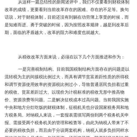
从这样一篇总结性的新闻述评中，我们不仅要看到财税体制
改革的成绩，更要看到当前改革存在的困难、存在的不足等。换句
话说，对于财税体制，目前还没有到躺在功劳簿上享受的时候，而
是知难而进、勇于突破的时候，因为按照改革规律，越是到改革后
期，面临的矛盾越大，改革的阻力和难度也就越大。
从税收改革方面来说，必须在以下几个方面推进和作为：
一是完善税制结构。目前我国税制结构方面存在的问题是以
流转税为主的间接税比例过大，而具有调节贫富差距性质的所得税
和调节资源使用效率的资源税比例过小，导致普通居民负担着过重
的税收、贫富差距过大、以现价为计税标准的税收无形中推高物
价、资源浪费等问题。二是解决征税成本过高问题。当前我国实施
中央和地方分灶吃饭的财税体制，征税机关也分设国家税务局和地
方税务局。对纳税人来说，一套报表需填写两份到两个税务机关申
报、需接受两个税务机关的管理和检查等，由此为纳税人带来了不
必要的税收负担，而且由于分设两套机构，纳税人就多负担同样水