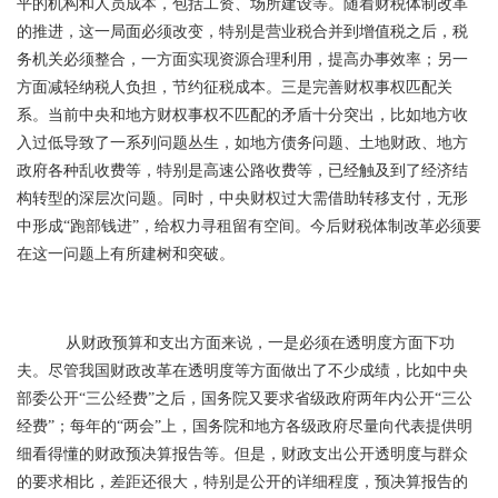
平的机构和人员成本，包括工资、场所建设等。随着财税体制改革
的推进，这一局面必须改变，特别是营业税合并到增值税之后，税
务机关必须整合，一方面实现资源合理利用，提高办事效率；另一
方面减轻纳税人负担，节约征税成本。三是完善财权事权匹配关
系。当前中央和地方财权事权不匹配的矛盾十分突出，比如地方收
入过低导致了一系列问题丛生，如地方债务问题、土地财政、地方
政府各种乱收费等，特别是高速公路收费等，已经触及到了经济结
构转型的深层次问题。同时，中央财权过大需借助转移支付，无形
中形成“跑部钱进”，给权力寻租留有空间。今后财税体制改革必须要
在这一问题上有所建树和突破。
从财政预算和支出方面来说，一是必须在透明度方面下功
夫。尽管我国财政改革在透明度等方面做出了不少成绩，比如中央
部委公开“三公经费”之后，国务院又要求省级政府两年内公开“三公
经费”；每年的“两会”上，国务院和地方各级政府尽量向代表提供明
细看得懂的财政预决算报告等。但是，财政支出公开透明度与群众
的要求相比，差距还很大，特别是公开的详细程度，预决算报告的